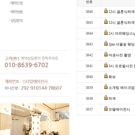
번호
- 예약신청
- 예약현황
3846
12시 결혼식하객
- 상담문의
3845
12시 결혼식하객
3844
2시 야외웨딩스
3843
2pm 서울숲 웨
3842
여권사진 촬영
예약상담문의 연락주세요.
고객센터
010-8639-6702
3841
3시 프로필사진 
3840
화보
계좌번호 - 스타일에이전시
292-910144-78607
3839
소개팅 메이크업
하나은행 :
3838
하객
3837
모델에이전시