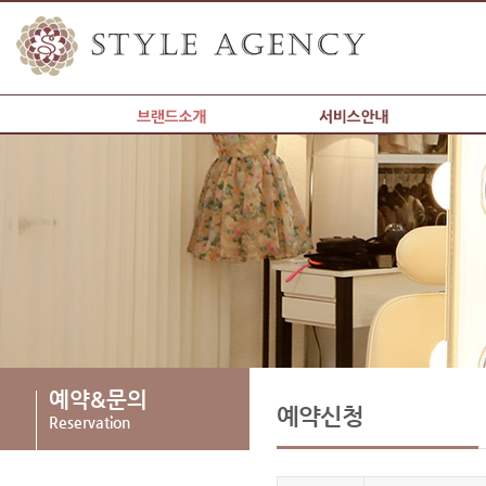
갤러리
예약&문의
커뮤니티
현재위치
예약&문의
예약신청
Reservation