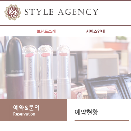
갤러리
예약&문의
커뮤니티
현재위치
예약&문의
예약현황
Reservation