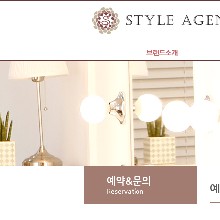
가격안내
갤러리
예약&문의
현재위치
예약&문의
예
Reservation