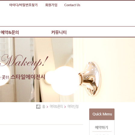
홈
예약&문의
예약신청