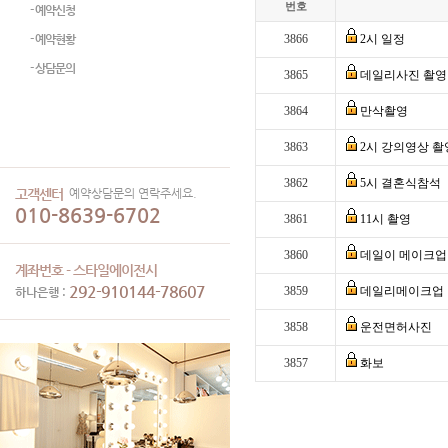
번호
- 예약신청
- 예약현황
3866
2시 일정
- 상담문의
3865
데일리사진 촬영
3864
만삭촬영
3863
2시 강의영상 촬
3862
5시 결혼식참석
예약상담문의 연락주세요.
고객센터
010-8639-6702
3861
11시 촬영
3860
데일이 메이크업
계좌번호 - 스타일에이전시
292-910144-78607
3859
데일리메이크업
하나은행 :
3858
운전면허사진
3857
화보