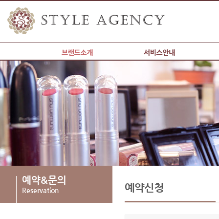
갤러리
예약&문의
커뮤니티
현재위치
예약&문의
예약신청
Reservation