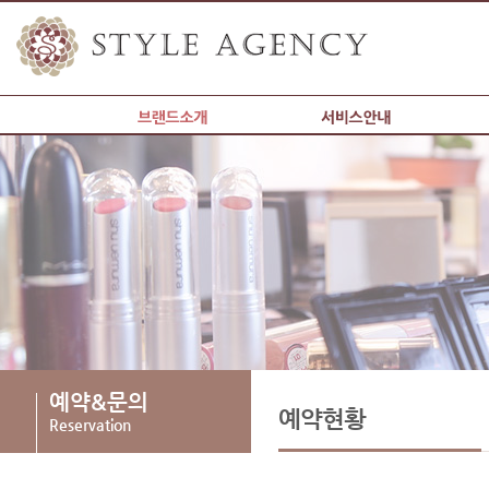
갤러리
예약&문의
커뮤니티
현재위치
예약&문의
예약현황
Reservation